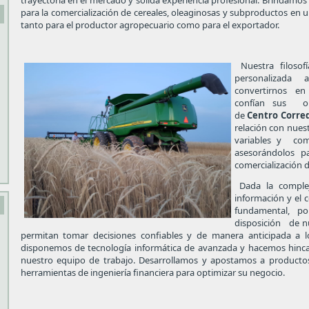
trayectoria en el mercado y sólida experiencia profesional. Brindamos
para la comercialización de cereales, oleaginosas y subproductos en u
tanto para el productor agropecuario como para el exportador.
Nuestra filosofí
personalizada 
convertirnos en 
confían sus ope
de
Centro Corre
relación con nuest
variables y com
asesorándolos p
comercialización
Dada la compleji
información y el
fundamental, p
disposición de nu
permitan tomar decisiones confiables y de manera anticipada a l
disponemos de tecnología informática de avanzada y hacemos hincap
nuestro equipo de trabajo. Desarrollamos y apostamos a producto
herramientas de ingeniería financiera para optimizar su negocio.