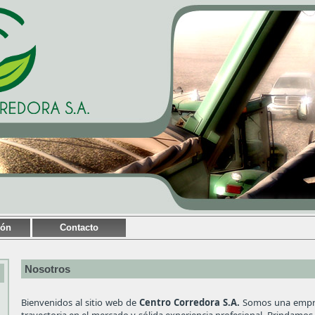
ión
Contacto
Nosotros
Bienvenidos al sitio web de
Centro Corredora S.A.
Somos una empres