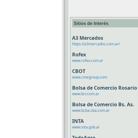
Sitios de Interés
A3 Mercados
https://a3mercados.com.ar/
Rofex
www.rofex.com.ar
CBOT
www.cmegroup.com
Bolsa de Comercio Rosario
www.bcr.com.ar
Bolsa de Comercio Bs. As.
www.bcba.sba.com.ar
INTA
www.inta.gob.ar
TodoAgro