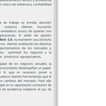
 asesoramiento técnico y profesional
n marco de solvencia y confiabilidad
a de trabajo es brindar atención
a nuestros clientes, buscando
verdaderos socios de quienes nos
raciones. El estilo de gestión
dora S.A.
es mantener una estrecha
ros clientes analizando las distintas
portamientos de los mercados y
ara optimizar los negocios y la
 de productos agropecuarios.
dad de los negocios actuales, la
 conocimiento desempeñan un papel
or lo que es necesario poner a
estros clientes herramientas que le
os cambios del mercado. Para ello
ié en la capacitación constante de
s de excelencia mediante el uso de